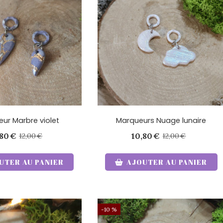
ur Marbre violet
Marqueurs Nuage lunaire
,80
€
10,80
€
12,00
€
12,00
€
UTER AU PANIER
AJOUTER AU PANIER
-10 %