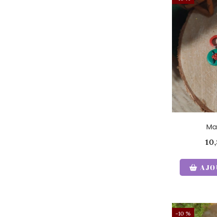
Ma
10
AJO
-10 %