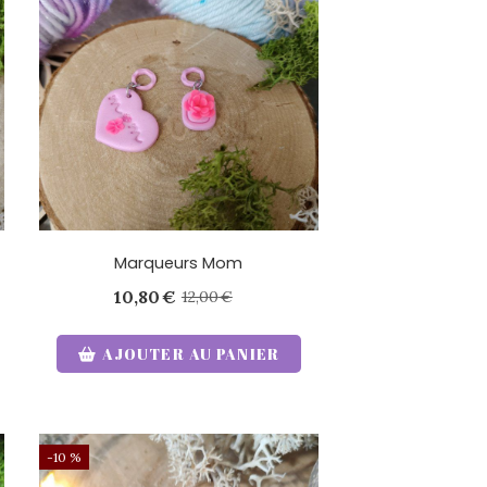
Marqueurs Mom
10,80
€
12,00
€
AJOUTER AU PANIER
-10 %