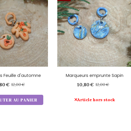
s Feuille d'automne
Marqueurs emprunte Sapin
,80
€
10,80
€
12,00
€
12,00
€
UTER AU PANIER
Article hors stock