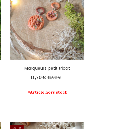
Marqueurs petit tricot
11,70
€
13,00
€
Article hors stock
-10 %