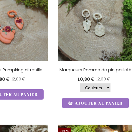
 Pumpking citrouille
Marqueurs Pomme de pin pailleté
,80
€
10,80
€
12,00
€
12,00
€
UTER AU PANIER
AJOUTER AU PANIER
-10 %