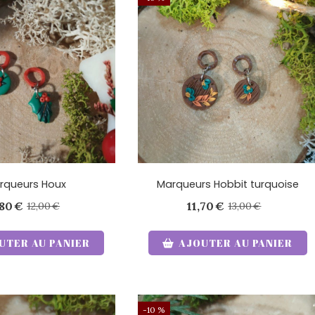
rqueurs Houx
Marqueurs Hobbit turquoise
,80
€
11,70
€
12,00
€
13,00
€
UTER AU PANIER
AJOUTER AU PANIER
-10 %