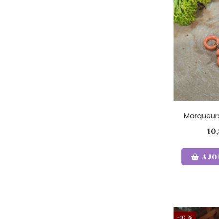
Marqueurs
10
AJO
-10 %