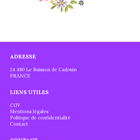
ADRESSE
24 480 Le Buisson de Cadouin
FRANCE
LIENS UTILES
CGV
Mentions légales
Politique de confidentialité
Contact