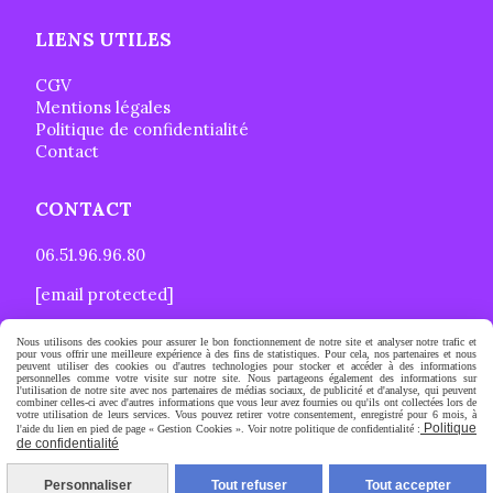
LIENS UTILES
CGV
Mentions légales
Politique de confidentialité
Contact
CONTACT
06.51.96.96.80
[email protected]
Nous utilisons des cookies pour assurer le bon fonctionnement de notre site et analyser notre trafic et
pour vous offrir une meilleure expérience à des fins de statistiques. Pour cela, nos partenaires et nous
Autoriser
Facebook est désactivé.
peuvent utiliser des cookies ou d'autres technologies pour stocker et accéder à des informations
personnelles comme votre visite sur notre site. Nous partageons également des informations sur
l'utilisation de notre site avec nos partenaires de médias sociaux, de publicité et d'analyse, qui peuvent
combiner celles-ci avec d'autres informations que vous leur avez fournies ou qu'ils ont collectées lors de
votre utilisation de leurs services. Vous pouvez retirer votre consentement, enregistré pour 6 mois, à
Politique
l'aide du lien en pied de page « Gestion Cookies ». Voir notre politique de confidentialité :
Mentions Légales
Conditions générales de vente
de confidentialité
Politique de confidentialité
Gestion cookies
Créer un site internet
Personnaliser
Tout refuser
Tout accepter