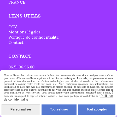
FRANCE
LIENS UTILES
CGV
Mentions légales
Politique de confidentialité
Contact
CONTACT
06.51.96.96.80
[email protected]
Nous utilisons des cookies pour assurer le bon fonctionnement de notre site et analyser notre trafic et
pour vous offrir une meilleure expérience à des fins de statistiques. Pour cela, nos partenaires et nous
peuvent utiliser des cookies ou d'autres technologies pour stocker et accéder à des informations
personnelles comme votre visite sur notre site. Nous partageons également des informations sur
l'utilisation de notre site avec nos partenaires de médias sociaux, de publicité et d'analyse, qui peuvent
combiner celles-ci avec d'autres informations que vous leur avez fournies ou qu'ils ont collectées lors de
Autoriser
votre utilisation de leurs services. Vous pouvez retirer votre consentement, enregistré pour 6 mois, à
Facebook est désactivé.
Politique
l'aide du lien en pied de page « Gestion Cookies ». Voir notre politique de confidentialité :
de confidentialité
Personnaliser
Tout refuser
Tout accepter
Mentions Légales
Conditions générales de vente
Politique de confidentialité
Gestion cookies