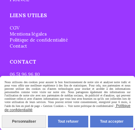
LIENS UTILES
CGV
Mentions légales
Politique de confidentialité
Contact
CONTACT
06.51.96.96.80
Nous utilisons des cookies pour assurer le bon fonctionnement de notre site et analyser notre trafic et
[email protected]
pour vous offrir une meilleure expérience à des fins de statistiques. Pour cela, nos partenaires et nous
peuvent utiliser des cookies ou d'autres technologies pour stocker et accéder à des informations
personnelles comme votre visite sur notre site. Nous partageons également des informations sur
l'utilisation de notre site avec nos partenaires de médias sociaux, de publicité et d'analyse, qui peuvent
combiner celles-ci avec d'autres informations que vous leur avez fournies ou qu'ils ont collectées lors de
votre utilisation de leurs services. Vous pouvez retirer votre consentement, enregistré pour 6 mois, à
Autoriser
Facebook est désactivé.
Politique
l'aide du lien en pied de page « Gestion Cookies ». Voir notre politique de confidentialité :
de confidentialité
Personnaliser
Tout refuser
Tout accepter
Mentions Légales
Conditions générales de vente
Politique de confidentialité
Gestion cookies