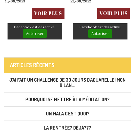
15/08/2023
22/08/2022
majoritairement composé de...
VOIR PLUS
VOIR PLUS
Facebook est désactivé.
Facebook est désactivé.
Autoriser
Autoriser
ARTICLES RÉCENTS
J'AI FAIT UN CHALLENGE DE 30 JOURS D'AQUARELLE! MON
BILAN...
POURQUOI SE METTRE À LA MÉDITATION?
UN MALA C'EST QUOI?
LA RENTRÉE? DÉJÀ???