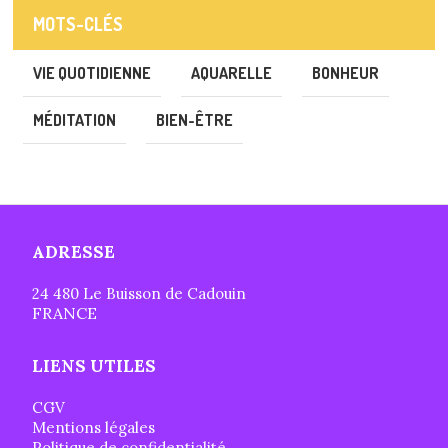
MOTS-CLÉS
VIE QUOTIDIENNE
AQUARELLE
BONHEUR
MÉDITATION
BIEN-ÊTRE
ADRESSE
24 480 Le Buisson de Cadouin
FRANCE
LIENS UTILES
CGV
Mentions légales
Politique de confidentialité