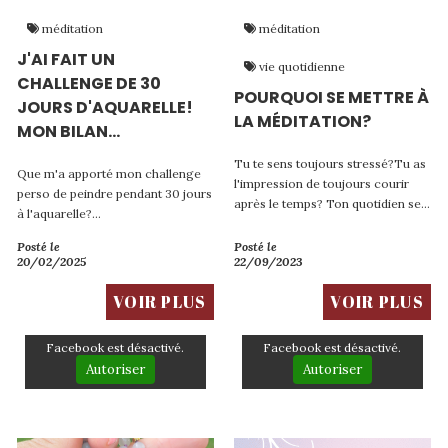
méditation
méditation
J'AI FAIT UN
vie quotidienne
CHALLENGE DE 30
POURQUOI SE METTRE À
JOURS D'AQUARELLE!
LA MÉDITATION?
MON BILAN...
Tu te sens toujours stressé?Tu as
Que m'a apporté mon challenge
l'impression de toujours courir
perso de peindre pendant 30 jours
après le temps? Ton quotidien se
à l'aquarelle?...
résume à "enfants, métro, boulot,
enfants, dodo"?Et si tu prenais
Posté le
Posté le
20/02/2025
22/09/2023
quelques minutes pour toi chaque
jour? Quels en seraient...
VOIR PLUS
VOIR PLUS
Facebook est désactivé.
Facebook est désactivé.
Autoriser
Autoriser