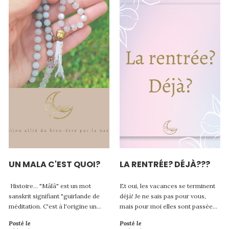
UN MALA C'EST QUOI?
LA RENTRÉE? DÉJÀ???
Histoire... "Mâlâ" est un mot
Et oui, les vacances se terminent
sanskrit signifiant "guirlande de
déjà! Je ne sais pas pour vous,
méditation. C'est à l'origine un
mais pour moi elles sont passées
collier spirituel, un collier de
à une vitesse folle!
Posté le
Posté le
prière Tibétain. Il est très