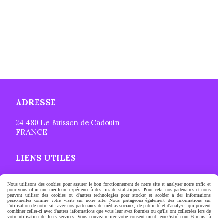
ADRESSE
24 480 Le Buisson de Cadouin
FRANCE
LIENS UTILES
CGV
Nous utilisons des cookies pour assurer le bon fonctionnement de notre site et analyser notre trafic et
Mentions légales
pour vous offrir une meilleure expérience à des fins de statistiques. Pour cela, nos partenaires et nous
peuvent utiliser des cookies ou d'autres technologies pour stocker et accéder à des informations
Politique de confidentialité
personnelles comme votre visite sur notre site. Nous partageons également des informations sur
Contact
l'utilisation de notre site avec nos partenaires de médias sociaux, de publicité et d'analyse, qui peuvent
combiner celles-ci avec d'autres informations que vous leur avez fournies ou qu'ils ont collectées lors de
votre utilisation de leurs services. Vous pouvez retirer votre consentement, enregistré pour 6 mois, à